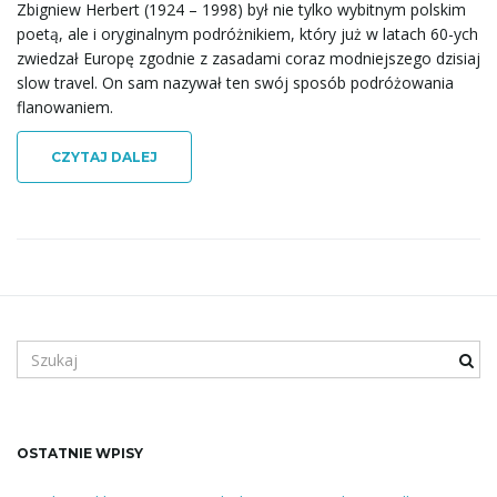
Zbigniew Herbert (1924 – 1998) był nie tylko wybitnym polskim
a
poetą, ale i oryginalnym podróżnikiem, który już w latach 60-ych
zwiedzał Europę zgodnie z zasadami coraz modniejszego dzisiaj
slow travel. On sam nazywał ten swój sposób podróżowania
w
flanowaniem.
CZYTAJ DALEJ
i
g
S
z
a
u
k
a
OSTATNIE WPISY
n
c