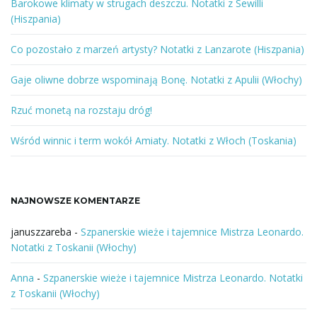
e
Barokowe klimaty w strugach deszczu. Notatki z Sewilli
s
(Hiszpania)
ł
o
Co pozostało z marzeń artysty? Notatki z Lanzarote (Hiszpania)
j
w
o
Gaje oliwne dobrze wspominają Bonę. Notatki z Apulii (Włochy)
l
u
Rzuć monetą na rozstaju dróg!
ę
b
f
Wśród winnic i term wokół Amiaty. Notatki z Włoch (Toskania)
r
a
z
NAJNOWSZE KOMENTARZE
a
januszzareba
-
Szpanerskie wieże i tajemnice Mistrza Leonardo.
Notatki z Toskanii (Włochy)
Anna
-
Szpanerskie wieże i tajemnice Mistrza Leonardo. Notatki
z Toskanii (Włochy)