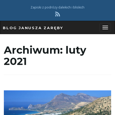
Zapiski z podrózy dalekich i bliskich
BLOG JANUSZA ZARĘBY
P
Archiwum:
luty
2021
r
z
e