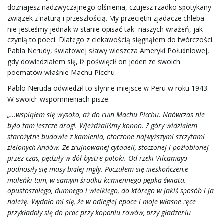
a
doznajesz nadzwyczajnego olśnienia, czujesz rzadko spotykany
związek z naturą i przeszłością. My przeciętni zjadacze chleba
nie jesteśmy jednak w stanie opisać tak naszych wrażeń, jak
czynią to poeci. Dlatego z ciekawością sięgnąłem do twórczości
w
Pabla Nerudy, światowej sławy wieszcza Ameryki Południowej,
gdy dowiedziałem się, iż poświęcił on jeden ze swoich
poematów właśnie Machu Picchu
Pablo Neruda odwiedził to słynne miejsce w Peru w roku 1943.
i
W swoich wspomnieniach pisze:
„…wspiąłem się wysoko, aż do ruin Machu Picchu. Naówczas nie
było tam jeszcze drogi. Wjeżdżaliśmy konno. Z góry widziałem
g
starożytne budowle z kamienia, otoczone najwyższymi szczytami
zielonych Andów. Ze zrujnowanej cytadeli, stoczonej i pożłobionej
przez czas, pędziły w dół bystre potoki. Od rzeki Vilcamayo
podnosiły się masy białej mgły. Poczułem się nieskończenie
a
maleńki tam, w samym środku kamiennego pępka świata,
opustoszałego, dumnego i wielkiego, do którego w jakiś sposób i ja
należę. Wydało mi się, że w odległej epoce i moje własne ręce
przykładały się do prac przy kopaniu rowów, przy gładzeniu
c