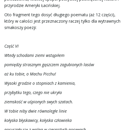
przyrodzie Ameryki Łacińskiej.
Oto fragment tego dosyć długiego poematu (aż 12 części),
który w całości jest przeznaczony raczej tylko dla wytrawnych
smakoszy poezji:
Część VI
Wtedy schodami ziemi wstąpiłem
pomiędzy strasznym gąszczem zagubionych lasów
aż ku tobie, o Machu Picchu!
Wysoki grodzie o stopniach z kamienia,
przybytku tego, czego nie ukryła
ziemskość w uśpionych swych szatach.
W tobie niby dwie równoległe linie
kołyska błyskawicy, kołyska człowieka
poruszały się z wolna w ciernistych porywach.