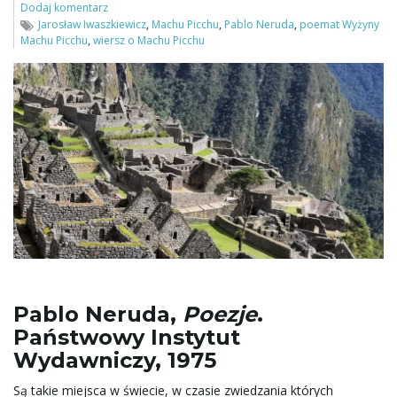
Dodaj komentarz
Jarosław Iwaszkiewicz
,
Machu Picchu
,
Pablo Neruda
,
poemat Wyżyny
ł
Machu Picchu
,
wiersz o Machu Picchu
ą
c
z
Pablo Neruda,
Poezje
.
n
Państwowy Instytut
Wydawniczy, 1975
Są takie miejsca w świecie, w czasie zwiedzania których