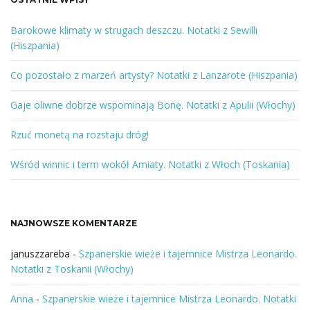
n
e
Barokowe klimaty w strugach deszczu. Notatki z Sewilli
s
(Hiszpania)
ł
o
Co pozostało z marzeń artysty? Notatki z Lanzarote (Hiszpania)
w
o
Gaje oliwne dobrze wspominają Bonę. Notatki z Apulii (Włochy)
l
u
Rzuć monetą na rozstaju dróg!
b
f
Wśród winnic i term wokół Amiaty. Notatki z Włoch (Toskania)
r
a
z
NAJNOWSZE KOMENTARZE
a
januszzareba
-
Szpanerskie wieże i tajemnice Mistrza Leonardo.
Notatki z Toskanii (Włochy)
Anna
-
Szpanerskie wieże i tajemnice Mistrza Leonardo. Notatki