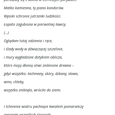
Matko kamienna, ty piano kondorów.
Wysoki schronie jutrzenki ludzkości.
Łopato zagubiona w pierwotnej ławicy.
(…)
Oglądam tutaj odzienia i ręce,
i ślady wody w dźwięczącej szczelinie,
i mury wygładzone dotykiem oblicza,
które moją dłonią oliwi zniknione drewna –
gdyż wszystko: łachmany, skóry, dzbany, słowa,
wino, chleby,
wszystko zniknęło, wróciło do ziemi.
I tchnienie wiatru pachnące kwiatem pomarańczy
owionęło wszystkich śpiących: