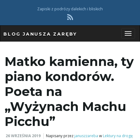
Zapiski z podrózy dalekich i bliskich
BLOG JANUSZA ZARĘBY
P
Matko kamienna, ty
r
piano kondorów.
Poeta na
z
„Wyżynach Machu
Picchu”
e
26 WRZEŚNIA 2019
Napisany przez
januszzareba
w
Lektury na drogę