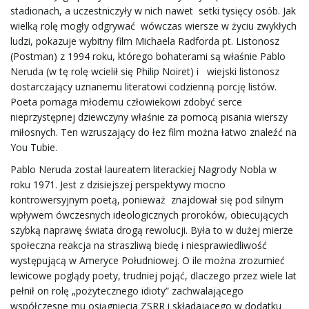
stadionach, a uczestniczyły w nich nawet setki tysięcy osób. Jak
wielką rolę mogły odgrywać wówczas wiersze w życiu zwykłych
ludzi, pokazuje wybitny film Michaela Radforda pt. Listonosz
(Postman) z 1994 roku, którego bohaterami są właśnie Pablo
Neruda (w tę rolę wcielił się Philip Noiret) i wiejski listonosz
dostarczający uznanemu literatowi codzienną porcję listów.
Poeta pomaga młodemu człowiekowi zdobyć serce
nieprzystępnej dziewczyny właśnie za pomocą pisania wierszy
miłosnych. Ten wzruszający do łez film można łatwo znaleźć na
You Tubie.
Pablo Neruda został laureatem literackiej Nagrody Nobla w
roku 1971. Jest z dzisiejszej perspektywy mocno
kontrowersyjnym poetą, ponieważ znajdował się pod silnym
wpływem ówczesnych ideologicznych proroków, obiecujących
szybką naprawę świata drogą rewolucji. Była to w dużej mierze
społeczna reakcja na straszliwą biedę i niesprawiedliwość
występującą w Ameryce Południowej. O ile można zrozumieć
lewicowe poglądy poety, trudniej pojąć, dlaczego przez wiele lat
pełnił on rolę „pożytecznego idioty” zachwalającego
współczesne mu osiągnięcia ZSRR i składającego w dodatku