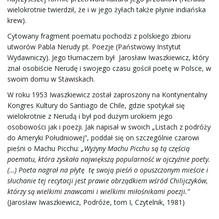
wielokrotnie twierdził, że i w jego żyłach także płynie indiańska
krew).
Cytowany fragment poematu pochodzi z polskiego zbioru
utworów Pabla Nerudy pt. Poezje (Państwowy Instytut
Wydawniczy). Jego tłumaczem był Jarosław Iwaszkiewicz, który
znał osobiście Nerudę i swojego czasu gościł poetę w Polsce, w
swoim domu w Stawiskach.
W roku 1953 Iwaszkiewicz został zaproszony na Kontynentalny
Kongres Kultury do Santiago de Chile, gdzie spotykał się
wielokrotnie z Nerudą i był pod dużym urokiem jego
osobowości jak i poezji. Jak napisał w swoich „Listach z podróży
do Ameryki Południowej”, poddał się on szczególnie czarowi
pieśni o Machu Picchu:
„Wyżyny Machu Picchu są tą częścią
poematu, która zyskała największą popularność w ojczyźnie poety.
(…) Poeta nagrał na płytę tę swoją pieśń o opuszczonym mieście i
słuchanie tej recytacji jest prawie obrządkiem wśród Chilijczyków,
którzy są wielkimi znawcami i wielkimi miłośnikami poezji.”
(Jarosław Iwaszkiewicz, Podróże, tom I, Czytelnik, 1981)