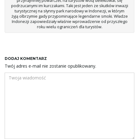
przynajmniej powarczeć na turystów wolą delektować się
podrzucanymi im kurczakami. Taki jest jeden ze skutków inwazji
turystycznej na słynny park narodowy w Indonezji, w którym
żyją olbrzymie gady przypominające legendarne smoki. Władze
Indonezji zapowiedziały właśnie wprowadzenie od przyszłego
roku wielu ograniczeń dla turystów.
DODAJ KOMENTARZ
Twój adres e-mail nie zostanie opublikowany.