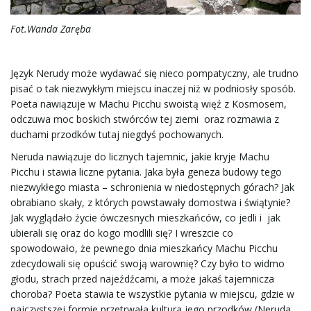
Fot.Wanda Zaręba
Język Nerudy może wydawać się nieco pompatyczny, ale trudno
pisać o tak niezwykłym miejscu inaczej niż w podniosły sposób.
Poeta nawiązuje w Machu Picchu swoistą więź z Kosmosem,
odczuwa moc boskich stwórców tej ziemi oraz rozmawia z
duchami przodków tutaj niegdyś pochowanych.
Neruda nawiązuje do licznych tajemnic, jakie kryje Machu
Picchu i stawia liczne pytania. Jaka była geneza budowy tego
niezwykłego miasta – schronienia w niedostępnych górach? Jak
obrabiano skały, z których powstawały domostwa i świątynie?
Jak wyglądało życie ówczesnych mieszkańców, co jedli i jak
ubierali się oraz do kogo modlili się? I wreszcie co
spowodowało, że pewnego dnia mieszkańcy Machu Picchu
zdecydowali się opuścić swoją warownię? Czy było to widmo
głodu, strach przed najeźdźcami, a może jakaś tajemnicza
choroba? Poeta stawia te wszystkie pytania w miejscu, gdzie w
najczystszej formie przetrwała kultura jego przodków (Neruda