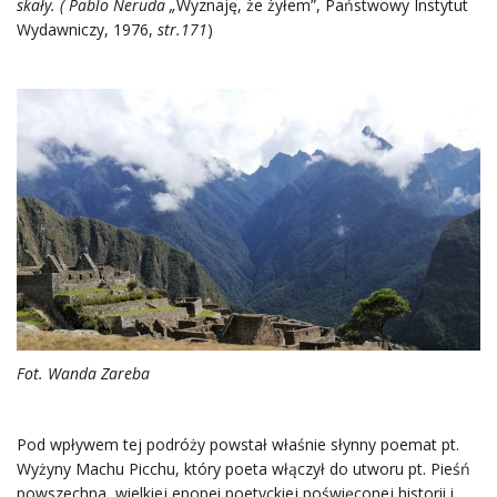
skały. ( Pablo Neruda „
Wyznaję, że żyłem”, Państwowy Instytut
Wydawniczy, 1976,
str.171
)
j
ę
Fot. Wanda Zareba
Pod wpływem tej podróży powstał właśnie słynny poemat pt.
Wyżyny Machu Picchu, który poeta włączył do utworu pt. Pieśń
powszechna, wielkiej epopei poetyckiej poświęconej historii i